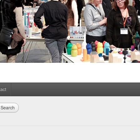
act
Search